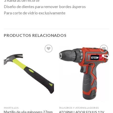
3 Ranuras de recorte
Diseño de dientes para remover bordes ásperos
Para corte de vidrio exclusivamente
PRODUCTOS RELACIONADOS
Añadir
Añadir
a la
a la
lista de
lista de
deseos
deseos
MARTILLOS
TALADROS Y ATORNILLADORES
Martillo de uña galponero 27mm
ATORNILLADOR EQUUS 12V