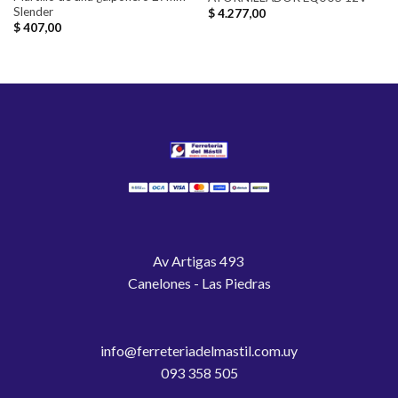
Slender
$
4.277,00
$
407,00
Av Artigas 493
Canelones - Las Piedras
info@ferreteriadelmastil.com.uy
093 358 505