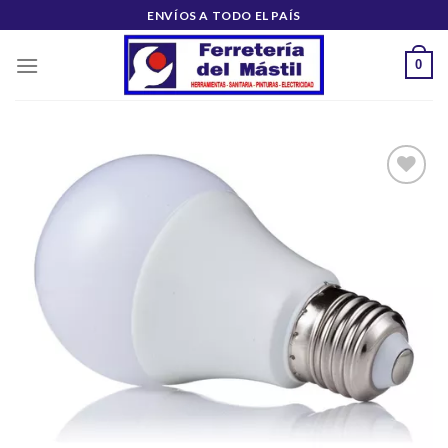
Saltar
ENVÍOS A TODO EL PAÍS
al
contenido
0
Añadir
a la
lista de
deseos