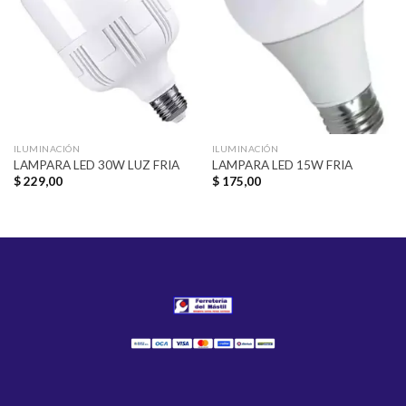
a la
a la
lista de
lista de
deseos
deseos
ILUMINACIÓN
ILUMINACIÓN
LAMPARA LED 30W LUZ FRIA
LAMPARA LED 15W FRIA
$
229,00
$
175,00