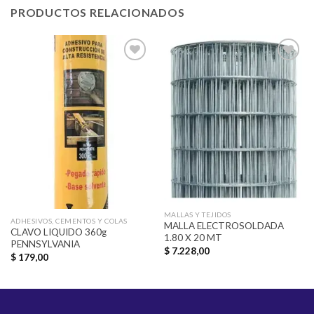
PRODUCTOS RELACIONADOS
Añadir
Añadir
a la
a la
lista de
lista de
deseos
deseos
MALLAS Y TEJIDOS
ADHESIVOS, CEMENTOS Y COLAS
MALLA ELECTROSOLDADA
CLAVO LIQUIDO 360g
1.80 X 20 MT
PENNSYLVANIA
$
7.228,00
$
179,00