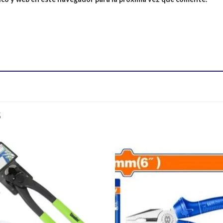
S
Añadir
Aña
a la
a l
lista de
lista
deseos
des