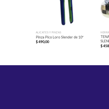
ALICATES Y PINZAS
HERR
TEN
Pinza Pico Loro Slender de 10″
SLEN
$
490,00
$
458