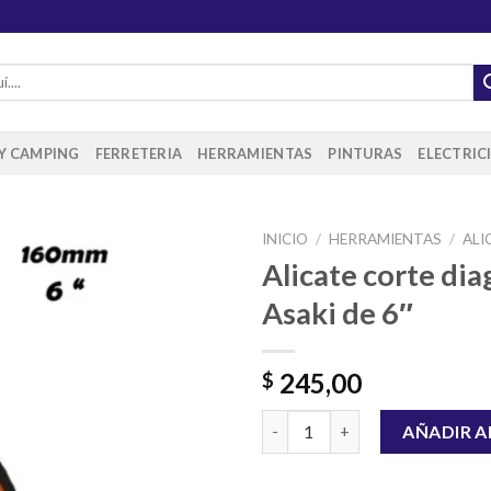
 Y CAMPING
FERRETERIA
HERRAMIENTAS
PINTURAS
ELECTRIC
INICIO
/
HERRAMIENTAS
/
ALI
Alicate corte dia
Asaki de 6″
Añadir
a la
lista de
245,00
$
deseos
Alicate corte diagonal Asaki de
AÑADIR A