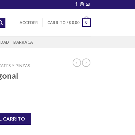
0
ACCEDER
CARRITO /
$
0,00
IDAD
BARRACA
CATES Y PINZAS
gonal
 6" cantidad
L CARRITO