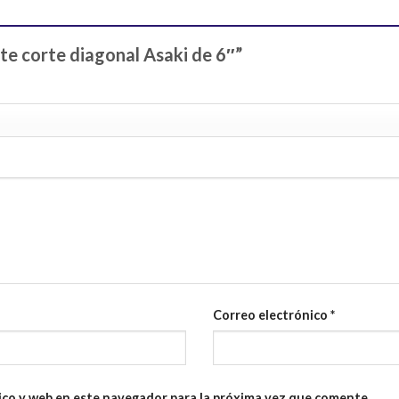
ate corte diagonal Asaki de 6″”
Correo electrónico
*
ico y web en este navegador para la próxima vez que comente.