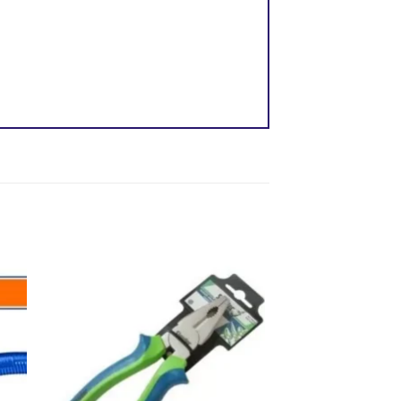
dir
Añadir
a
a la
 de
lista de
eos
deseos