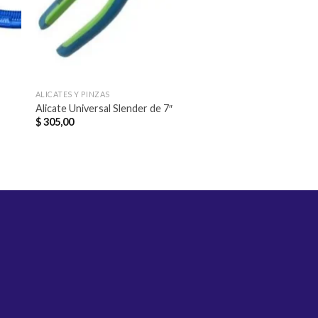
ALICATES Y PINZAS
Alicate Universal Slender de 7″
$
305,00
HERRAMIENTAS
PINZA MORZA DE 1
$
382,00