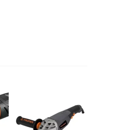
dir
Añadir
a
a la
 de
lista de
eos
deseos