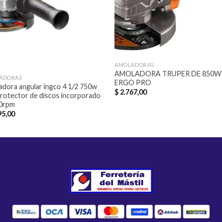
AMOLADORAS
AMOLADORA TRUPER DE 850W 
ADORAS
ERGO PRO
dora angular ingco 4 1/2 750w
$
2.767,00
rotector de discos incorporado
0rpm
95,00