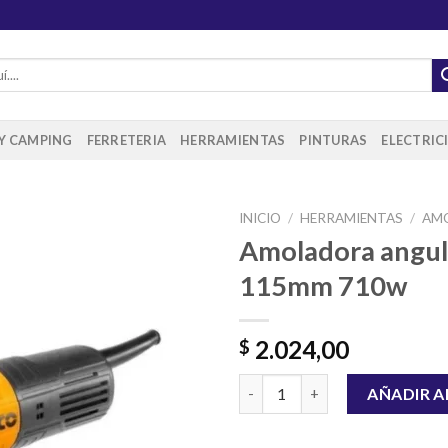
 Y CAMPING
FERRETERIA
HERRAMIENTAS
PINTURAS
ELECTRIC
INICIO
/
HERRAMIENTAS
/
AM
Amoladora angul
115mm 710w
Añadir
a la
lista de
2.024,00
$
deseos
Amoladora angular ingco 115
AÑADIR A