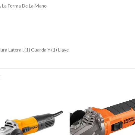
A La Forma De La Mano
ra Lateral, (1) Guarda Y (1) Llave
S
Añadir
Aña
a la
a l
lista de
lista
deseos
des