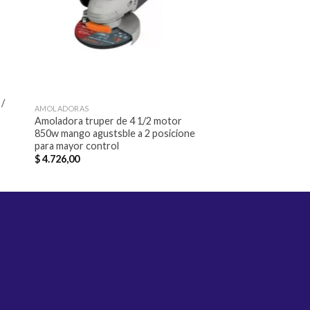
/
AMOLADORAS
AMOLADORAS
Amoladora truper de 4 1/2 motor
Amoladora angular 9
850w mango agustsble a 2 posicione
diámetro de disco2
para mayor control
M14
$
4.726,00
$
5.358,00