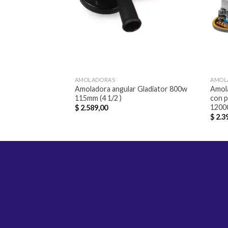
AMOLADORAS
AMOL
Amoladora angular Gladiator 800w
Amola
115mm (4 1/2 )
con p
1200
$
2.589,00
$
2.3