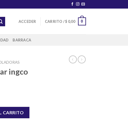
0
ACCEDER
CARRITO /
$
0,00
IDAD
BARRACA
OLADORAS
ar ingco
mm 710w cantidad
L CARRITO