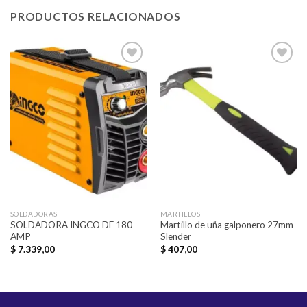
PRODUCTOS RELACIONADOS
Añadir
Añadir
a la
a la
lista de
lista de
deseos
deseos
SOLDADORAS
MARTILLOS
SOLDADORA INGCO DE 180
Martillo de uña galponero 27mm
AMP
Slender
$
7.339,00
$
407,00