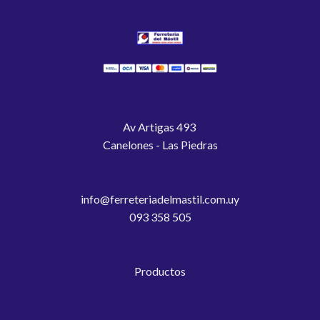
Av Artigas 493
Canelones - Las Piedras
info@ferreteriadelmastil.com.uy
093 358 505
Productos