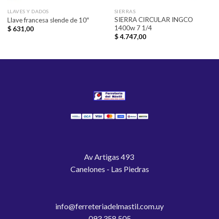
LLAVES Y DADOS
SIERRAS
SIERRA CIRCULAR INGCO
Llave francesa slende de 10″
1400w 7 1/4
$
631,00
$
4.747,00
Av Artigas 493
Canelones - Las Piedras
info@ferreteriadelmastil.com.uy
093 358 505