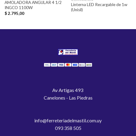
AMOLADORA ANGULAR 4 1/2
Linterna LED Recargable de 1w
INGCO 1100W
(Unisil)
$
2.795,00
Av Artigas 493
Canelones - Las Piedras
info@ferreteriadelmastil.com.uy
093 358 505