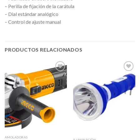
– Perilla de fijación de la carátula
– Dial estándar analógico
– Control de ajuste manual
PRODUCTOS RELACIONADOS
Añadir
Añadir
a la
a la
lista de
lista de
deseos
deseos
AMOLADORAS
ILUMINACIÓN