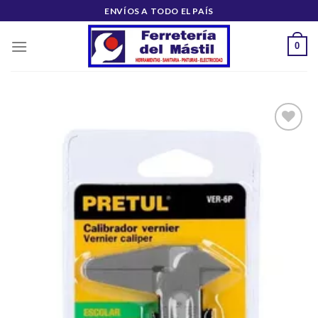
Saltar
ENVÍOS A TODO EL PAÍS
al
contenido
0
Añadir
a la
lista de
deseos