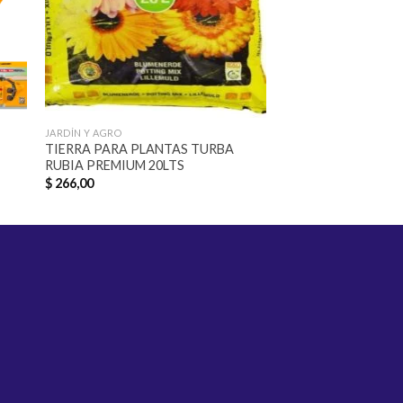
JARDÍN Y AGRO
FUMIGADORAS
TIERRA PARA PLANTAS TURBA
PULVERIZADOR FU
RUBIA PREMIUM 20LTS
WADFOW
$
266,00
$
299,00