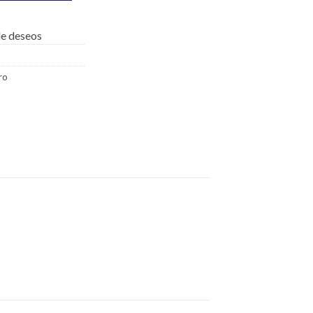
 de deseos
ro