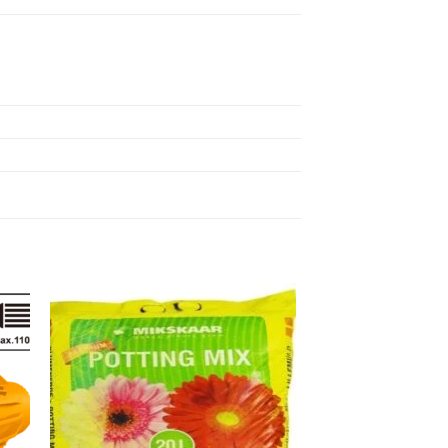
dir
Añadir
a
a la
 de
lista de
eos
deseos