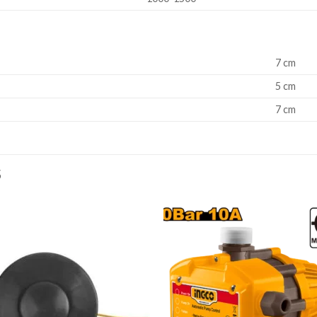
7 cm
5 cm
7 cm
S
Añadir
Aña
a la
a l
lista de
lista
deseos
des