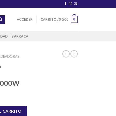
0
ACCEDER
CARRITO /
$
0,00
IDAD
BARRACA
RDEADORAS
A
1000W
 TRAMONTINA 1000W cantidad
L CARRITO