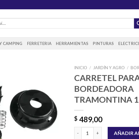
 Y CAMPING
FERRETERIA
HERRAMIENTAS
PINTURAS
ELECTRIC
INICIO
/
JARDÍN Y AGRO
/
BO
CARRETEL PAR
BORDEADORA
Añadir
TRAMONTINA 
a la
lista de
deseos
489,00
$
CARRETEL PARA BORDEADORA
AÑADIR A