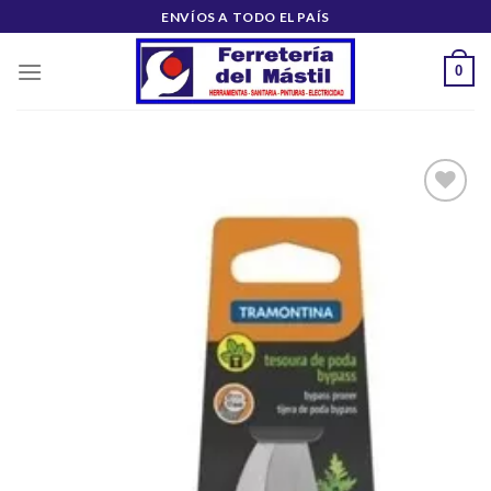
Saltar
ENVÍOS A TODO EL PAÍS
al
contenido
0
Añadir
a la
lista de
deseos