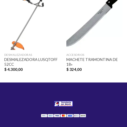
Añadir
Añadir
a la
a la
lista de
lista de
deseos
deseos
DESMALEZADORAS
ACCESORIOS
DESMALEZADORA LUSQTOFF
MACHETE TRAMONTINA DE
52CC
18»
$
4.300,00
$
324,00