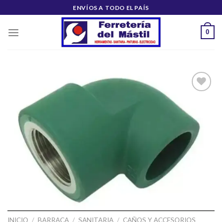
Saltar
ENVÍOS A TODO EL PAÍS
al
contenido
0
Añadir
a la
lista de
deseos
INICIO
/
BARRACA
/
SANITARIA
/
CAÑOS Y ACCESORIOS