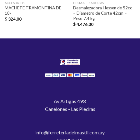
ACCESORIOS
DESMALEZADORAS
MACHETE TRAMONTINA DE
Desmalezadora Hessen de 52cc
18»
– Diametro de Corte 42cm –
Peso 7.4 kg
$
324,00
$
4.476,00
Av Artigas 493
Canelones - Las Piedras
info@ferreteriadelmastil.com.uy