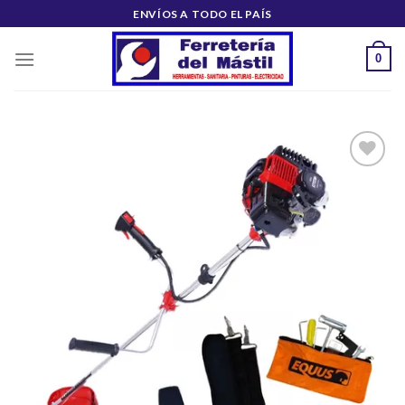
Saltar
ENVÍOS A TODO EL PAÍS
al
contenido
0
Añadir
a la
lista de
deseos