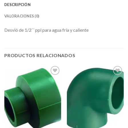
DESCRIPCIÓN
VALORACIONES (0)
Desvió de 1/2´´ ppl para agua fría y caliente
PRODUCTOS RELACIONADOS
Añadir
Añadir
a la
a la
lista de
lista de
deseos
deseos