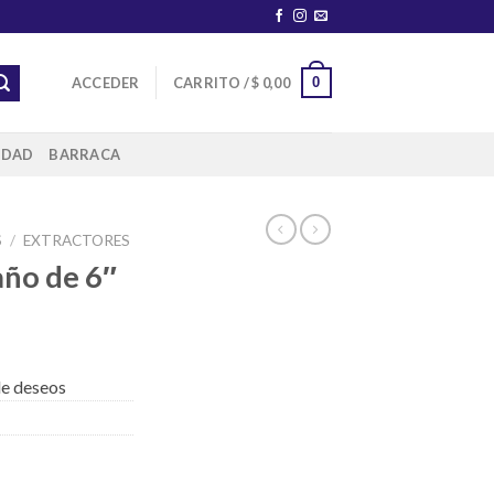
0
ACCEDER
CARRITO /
$
0,00
IDAD
BARRACA
S
/
EXTRACTORES
año de 6″
 de deseos