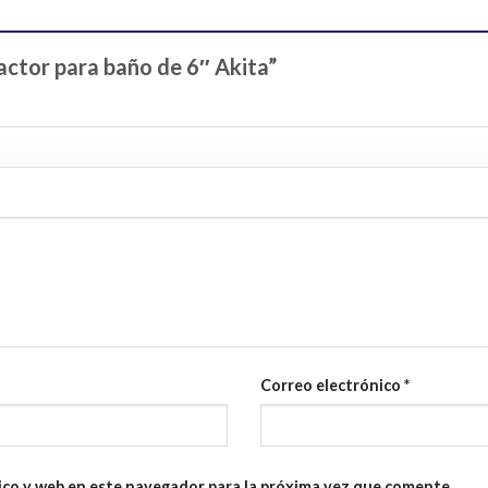
ractor para baño de 6″ Akita”
Correo electrónico
*
ico y web en este navegador para la próxima vez que comente.