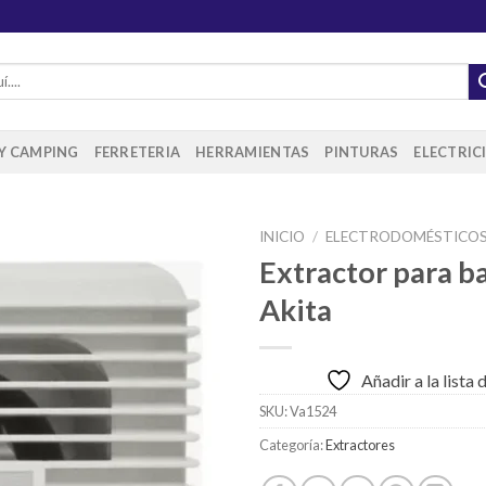
 Y CAMPING
FERRETERIA
HERRAMIENTAS
PINTURAS
ELECTRIC
INICIO
/
ELECTRODOMÉSTICO
Extractor para b
Akita
Añadir
a la
lista de
Añadir a la lista
deseos
SKU:
Va1524
Categoría:
Extractores