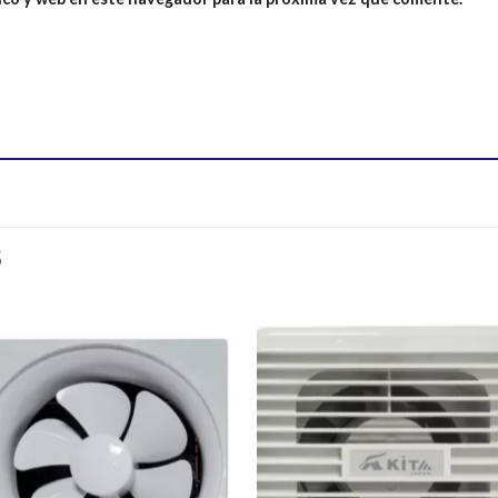
S
Añadir
Aña
a la
a l
lista de
lista
deseos
des