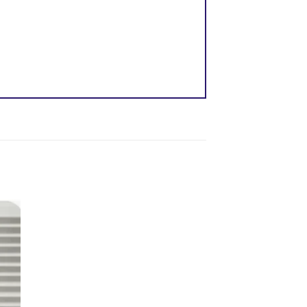
dir
a
 de
eos