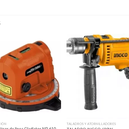
S
Añadir
Aña
a la
a l
lista de
lista
deseos
des
CIÓN
TALADROS Y ATORNILLADORES
 láser de línea Gladiator NP 610