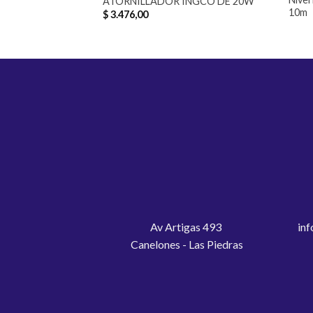
ATORNILLADOR INGCO DE 20W
10m
$
3.476,00
Av Artigas 493
inf
Canelones - Las Piedras