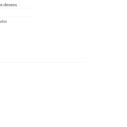
 de deseos
dados