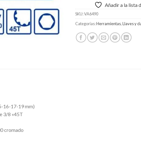
Añadir a la lista
SKU:
VA6490
Categorías:
Herramientas
,
Llaves y 
15-16-17-19 mm)
de 3/8 «45T
V30 cromado