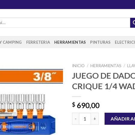
 Y CAMPING
FERRETERIA
HERRAMIENTAS
PINTURAS
ELECTRIC
INICIO
/
HERRAMIENTAS
/
LLA
JUEGO DE DADO
CRIQUE 1/4 W
Añadir
a la
lista de
690,00
$
deseos
JUEGO DE DADOS Y CRIQUE 1
AÑADIR A