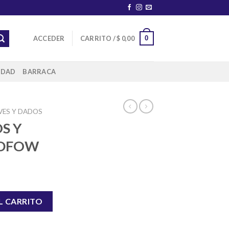
0
ACCEDER
CARRITO /
$
0,00
IDAD
BARRACA
VES Y DADOS
S Y
ADFOW
/4 WADFOW cantidad
L CARRITO