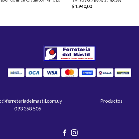
TALADRO INGCO 680W
$
1.940,00
o@ferreteriadelmastil.com.uy
Productos
093 358 505