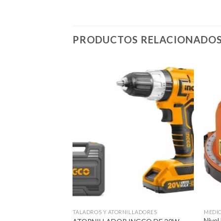
PRODUCTOS RELACIONADO
Añadir
a la
lista de
deseos
TALADROS Y ATORNILLADORES
MEDI
Nivel