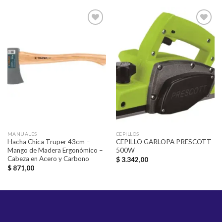
Añadir
Añadir
a la
a la
lista de
lista de
deseos
deseos
MANUALES
CEPILLOS
Hacha Chica Truper 43cm –
CEPILLO GARLOPA PRESCOTT
Mango de Madera Ergonómico –
500W
Cabeza en Acero y Carbono
$
3.342,00
$
871,00