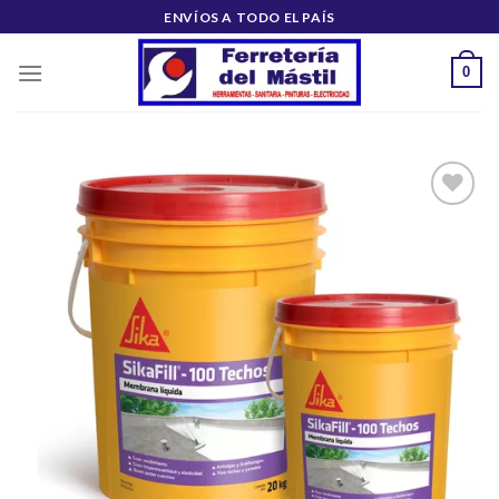
Saltar
ENVÍOS A TODO EL PAÍS
al
contenido
0
Añadir
a la
lista de
deseos