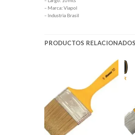
– Largo: 10 mts
– Marca: Viapol
– Industria Brasil
PRODUCTOS RELACIONADO
Añadir
a la
lista de
deseos