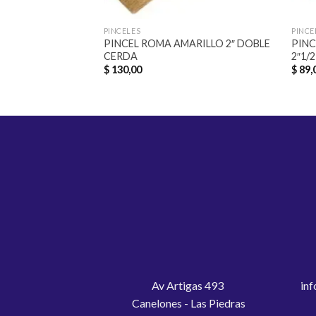
PINCELES
PINCE
PINCEL ROMA AMARILLO 2″ DOBLE
PINC
CERDA
2″1/2
$
130,00
$
89,
Av Artigas 493
inf
Canelones - Las Piedras