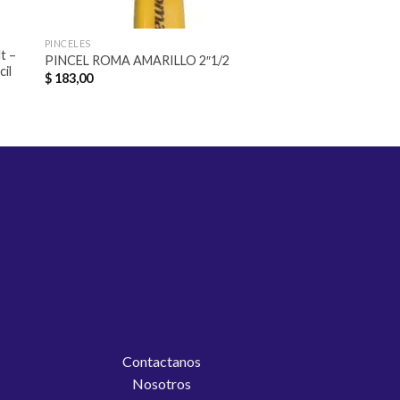
MADERAS
PINCELES
t –
PROTECTOR PRA 
PINCEL ROMA AMARILLO 2″1/2
cil
DE 1 LTS
$
183,00
$
615,00
Contactanos
Nosotros