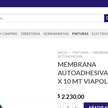
 Y CAMPING
FERRETERIA
HERRAMIENTAS
PINTURAS
ELECTRIC
INICIO
/
PINTURAS
/
MEMBRA
AUTOADHESIVA
MEMBRANA
AUTOADHESIVA
Añadir
a la
X 10 MT VIAPOL
lista de
deseos
2.230,00
$
MEMBRANA AUTOADHESIVA DE 
AÑADIR A