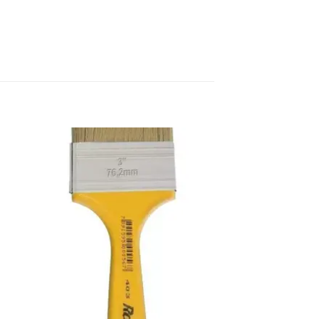
dir
Añadir
a
a la
 de
lista de
eos
deseos