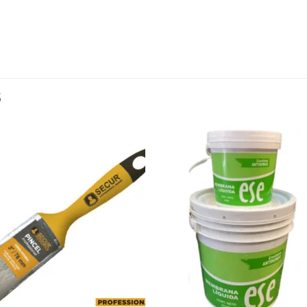
S
Añadir
Aña
a la
a l
lista de
lista
deseos
des