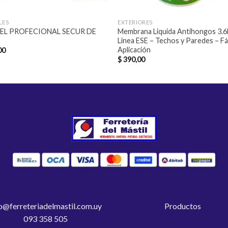
LES
EXTERIORES
EL PROFECIONAL SECUR DE
Membrana Liquida Antihongos 3.6l
Linea ESE – Techos y Paredes – Fá
Aplicación
00
$
390,00
o@ferreteriadelmastil.com.uy
Productos
093 358 505