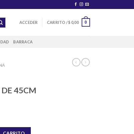
0
ACCEDER
CARRITO /
$
0,00
IDAD
BARRACA
NA
 DE 45CM
45CM X 10 MT VIAPOL cantidad
L CARRITO