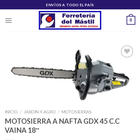
Saltar
ENVÍOS A TODO EL PAÍS
al
contenido
0
Añadir
a la
lista de
deseos
INICIO
/
JARDÍN Y AGRO
/
MOTOSIERRAS
MOTOSIERRA A NAFTA GDX 45 C.C
VAINA 18″