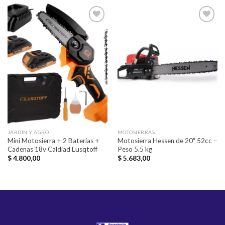
Añadir
Añadir
a la
a la
lista de
lista de
deseos
deseos
JARDÍN Y AGRO
MOTOSIERRAS
Mini Motosierra + 2 Baterias +
Motosierra Hessen de 20″ 52cc –
Cadenas 18v Caldiad Lusqtoff
Peso 5.5 kg
$
4.800,00
$
5.683,00