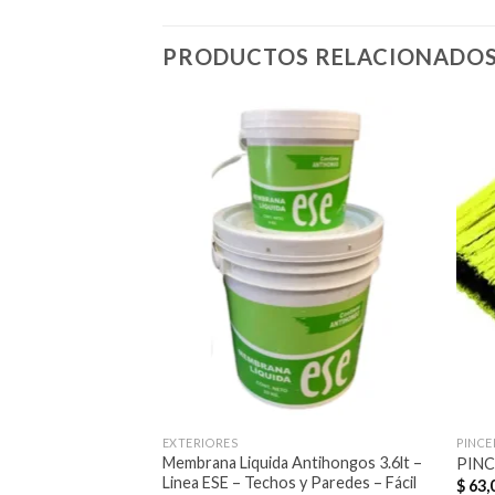
PRODUCTOS RELACIONADO
Añadir
a la
lista de
deseos
EXTERIORES
PINCE
Membrana Liquida Antihongos 3.6lt –
PINC
Linea ESE – Techos y Paredes – Fácil
$
63,