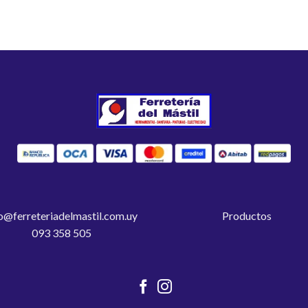
o@ferreteriadelmastil.com.uy
Productos
093 358 505