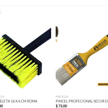
S
Añadir
Aña
a la
a l
lista de
lista
deseos
des
LES
PINCELES
ELETA 16 X 6 CM ROMA
PINCEL PROFECIONAL SECUR DE
00
$
73,00