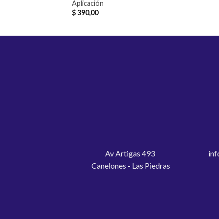
Aplicación
$
390,00
Av Artigas 493
inf
Canelones - Las Piedras