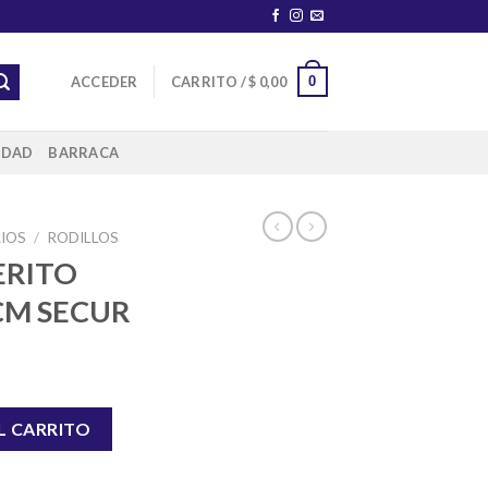
0
ACCEDER
CARRITO /
$
0,00
IDAD
BARRACA
IOS
/
RODILLOS
ERITO
 CM SECUR
UR 10 CM SECUR cantidad
L CARRITO