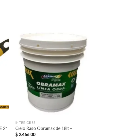
dir
Añadir
a
a la
 de
lista de
eos
deseos
INTERIORES
PINCELES
PINCEL PROFECIO
 2″
Cielo Raso Obramax de 18lt –
2″1/2
$
2.466,00