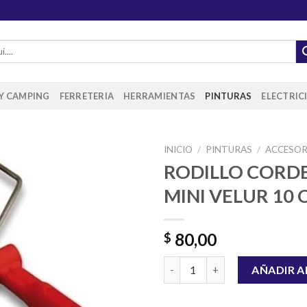
 Y CAMPING
FERRETERIA
HERRAMIENTAS
PINTURAS
ELECTRIC
INICIO
/
PINTURAS
/
ACCESOR
RODILLO CORD
MINI VELUR 10
Añadir
a la
lista de
80,00
$
deseos
RODILLO CORDERITO MINI VEL
AÑADIR A