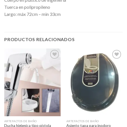
Tuerca en polipropileno
Largo: máx 72cm – min 33cm
PRODUCTOS RELACIONADOS
Añadir
Añadir
a la
a la
lista de
lista de
deseos
deseos
ARTEFACTOS DE BAÑO
ARTEFACTOS DE BAÑO
Ducha higienica tipo pistola
Asiento tapa para inodoro