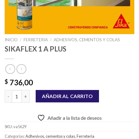
INICIO
/
FERRETERIA
/
ADHESIVOS, CEMENTOS Y COLAS
SIKAFLEX 1 A PLUS
736,00
$
SIKAFLEX 1 A PLUS cantidad
AÑADIR AL CARRITO
Añadir a la lista de deseos
SKU:
va5629
Categorías:
Adhesivos, cementos y colas
,
Ferreteria