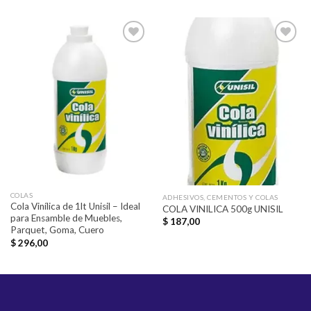
Añadir
Añadir
a la
a la
lista de
lista de
deseos
deseos
COLAS
ADHESIVOS, CEMENTOS Y COLAS
Cola Vinílica de 1lt Unisil – Ideal
COLA VINILICA 500g UNISIL
para Ensamble de Muebles,
$
187,00
Parquet, Goma, Cuero
$
296,00