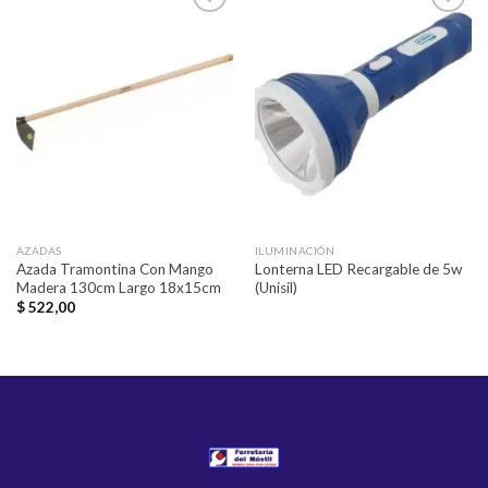
Añadir
Añadir
a la
a la
lista de
lista de
deseos
deseos
AZADAS
ILUMINACIÓN
Azada Tramontina Con Mango
Lonterna LED Recargable de 5w
Madera 130cm Largo 18x15cm
(Unisil)
$
522,00