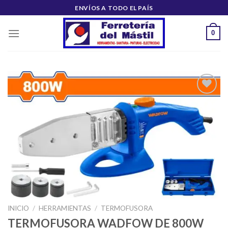
Saltar
ENVÍOS A TODO EL PAÍS
al
contenido
0
Añadir
a la
lista de
deseos
INICIO
/
HERRAMIENTAS
/
TERMOFUSORA
TERMOFUSORA WADFOW DE 800W