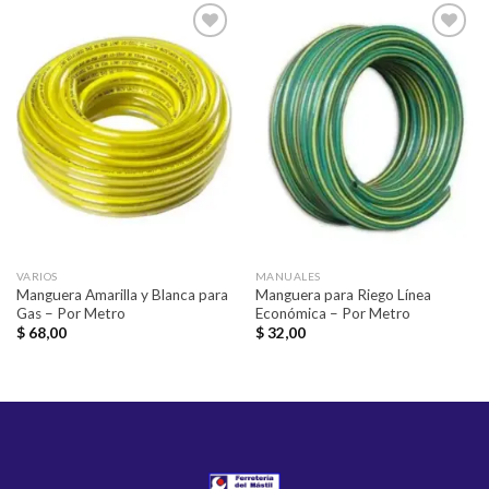
Añadir
Añadir
a la
a la
lista de
lista de
deseos
deseos
VARIOS
MANUALES
Manguera Amarilla y Blanca para
Manguera para Riego Línea
Gas – Por Metro
Económica – Por Metro
$
68,00
$
32,00