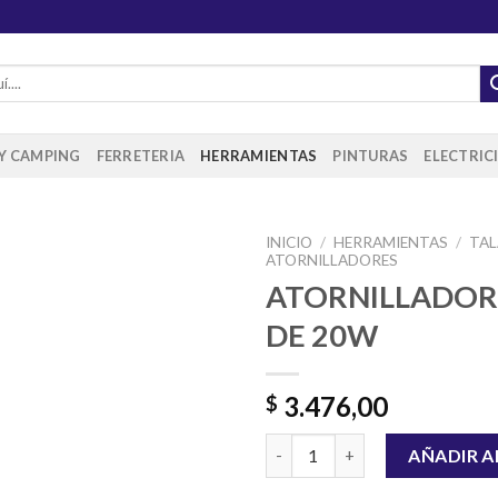
 Y CAMPING
FERRETERIA
HERRAMIENTAS
PINTURAS
ELECTRIC
INICIO
/
HERRAMIENTAS
/
TAL
ATORNILLADORES
ATORNILLADOR
DE 20W
Añadir
a la
lista de
deseos
3.476,00
$
ATORNILLADOR INGCO DE 20W
AÑADIR A