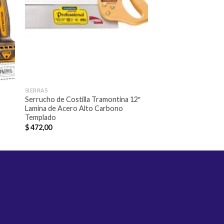
eos
deseos
SIERRAS
TALADROS Y ATORNILL
Serrucho de Costilla Tramontina 12″
TALADRO INGCO 
Lamina de Acero Alto Carbono
$
3.309,00
Templado
$
472,00