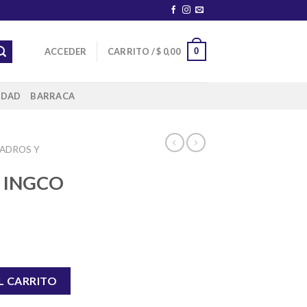
0
ACCEDER
CARRITO /
$
0,00
IDAD
BARRACA
ADROS Y
 INGCO
 cantidad
L CARRITO