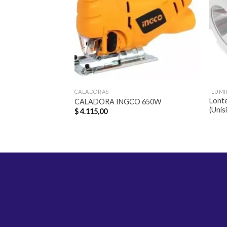
deseos
CALADORAS
ILUM
Lont
CALADORA INGCO 650W
(Unisi
$
4.115,00