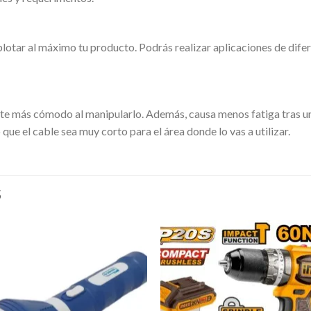
xplotar al máximo tu producto. Podrás realizar aplicaciones de dif
irte más cómodo al manipularlo. Además, causa menos fatiga tras u
e el cable sea muy corto para el área donde lo vas a utilizar.
S
Añadir
Aña
a la
a l
lista de
lista