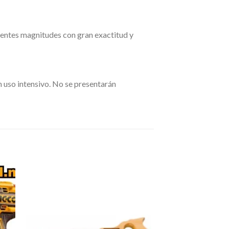
erentes magnitudes con gran exactitud y
n uso intensivo. No se presentarán
dir
Añadir
a
a la
 de
lista de