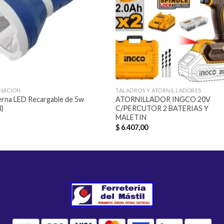
deseos
des
INACIÓN
TALADROS Y ATORNILLADORES
erna LED Recargable de 5w
ATORNILLADOR INGCO 20V
l)
C/PERCUTOR 2 BATERIAS Y
MALETIN
$
6.407,00