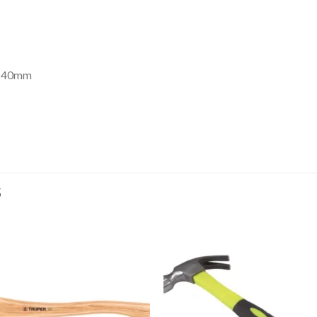
: 40mm
S
Añadir
Aña
a la
a l
lista de
lista
deseos
des