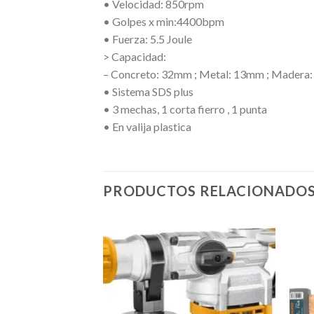
• Velocidad: 850rpm
• Golpes x min:4400bpm
• Fuerza: 5.5 Joule
> Capacidad:
– Concreto: 32mm ; Metal: 13mm ; Madera
• Sistema SDS plus
• 3 mechas, 1 corta fierro , 1 punta
• En valija plastica
PRODUCTOS RELACIONADO
Añadir
a la
lista de
deseos