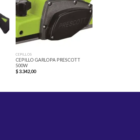
CEPILLOS
SOLDADORAS
CEPILLO GARLOPA PRESCOTT
SOLDADORA INGCO
500W
$
7.339,00
$
3.342,00