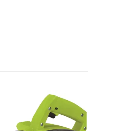
dir
Añadir
a
a la
 de
lista de
eos
deseos