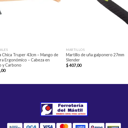
ALES
MARTILLOS
a Chica Truper 43cm – Mango de
Martillo de uña galponero 27mm
ra Ergonómico – Cabeza en
Slender
o y Carbono
$
407,00
,00