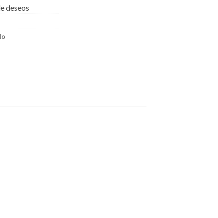
 de deseos
lo