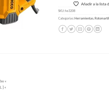
Añadir a la lista
SKU:
he3208
Categorías:
Herramientas
,
Rotomartil
w «
 ] «