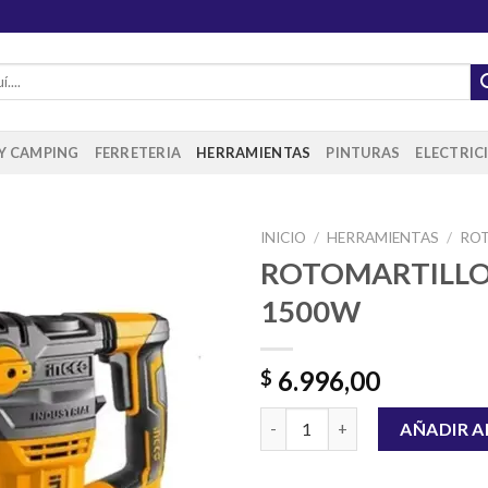
 Y CAMPING
FERRETERIA
HERRAMIENTAS
PINTURAS
ELECTRIC
INICIO
/
HERRAMIENTAS
/
RO
ROTOMARTILLO
1500W
Añadir
a la
lista de
6.996,00
$
deseos
ROTOMARTILLO INGCO 1500W
AÑADIR A