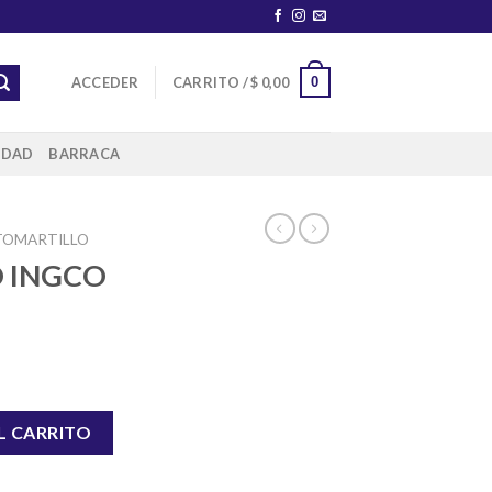
0
ACCEDER
CARRITO /
$
0,00
IDAD
BARRACA
TOMARTILLO
 INGCO
 cantidad
L CARRITO