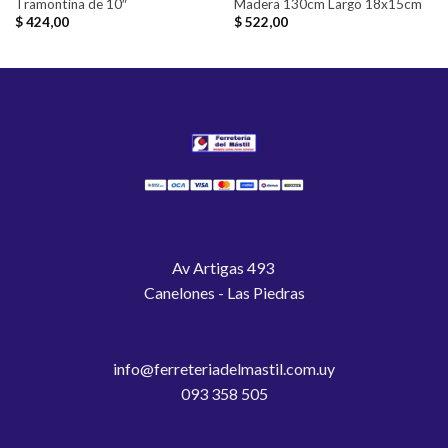
Tramontina de 10″
Madera 130cm Largo 18x15cm
$
424,00
$
522,00
Av Artigas 493
Canelones - Las Piedras
info@ferreteriadelmastil.com.uy
093 358 505