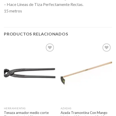
– Hace Líneas de Tiza Perfectamente Rectas.
15 metros
PRODUCTOS RELACIONADOS
Añadir
Añadir
a la
a la
lista de
lista de
deseos
deseos
HERRAMIENTAS
AZADAS
Tenaza armador medio corte
Azada Tramontina Con Mango