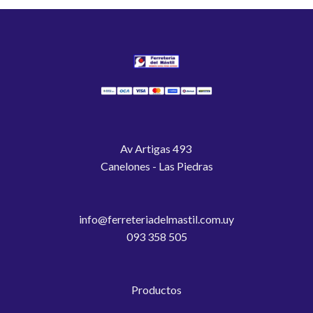
Av Artigas 493
Canelones - Las Piedras
info@ferreteriadelmastil.com.uy
093 358 505
Productos