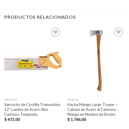
PRODUCTOS RELACIONADOS
Añadir
Añadir
a la
a la
lista de
lista de
deseos
deseos
SIERRAS
VARIOS
Serrucho de Costilla Tramontina
Hacha Mango Largo Truper –
12″ Lamina de Acero Alto
Cabeza en Acero al Carbono –
Carbono Templado
Mango en Madera de Encino
$
472,00
$
1.786,00