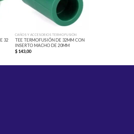
CAÑOS Y ACCESORIOS TERMOFUSIÓN
CAÑOS Y ACCESORIOS 
E 32
TEE TERMOFUSIÓN DE 32MM CON
TAPON TERMOFUSI
INSERTO MACHO DE 20MM
$
9,00
$
143,00