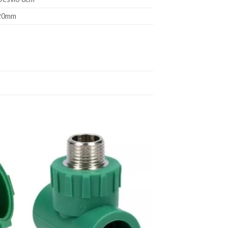
20mm
dir
Añadir
a
a la
 de
lista de
eos
deseos