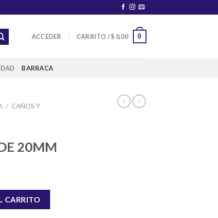
0
ACCEDER
CARRITO /
$
0,00
IDAD
BARRACA
A
/
CAÑOS Y
DE 20MM
 DE 20MM cantidad
L CARRITO