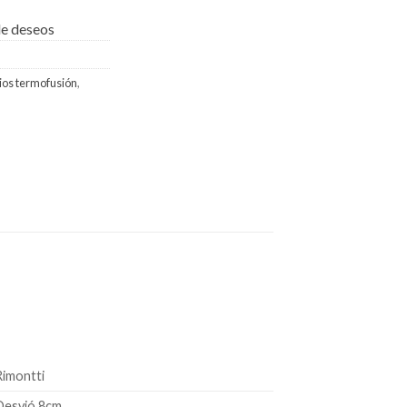
 de deseos
ios termofusión
,
Rimontti
Desvió 8cm