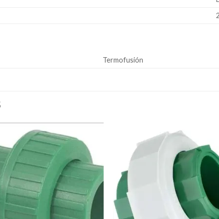
Termofusión
S
Añadir
Aña
a la
a l
lista de
lista
deseos
des