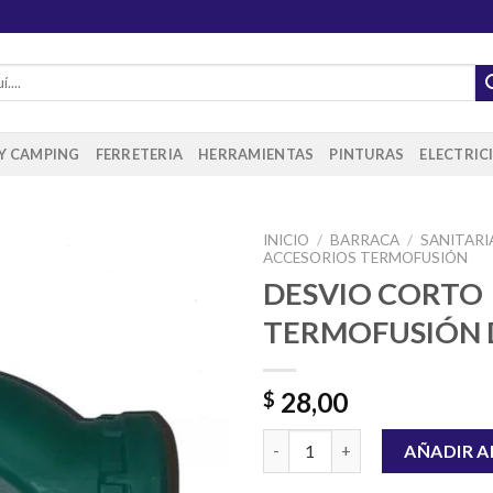
 Y CAMPING
FERRETERIA
HERRAMIENTAS
PINTURAS
ELECTRIC
INICIO
/
BARRACA
/
SANITARI
ACCESORIOS TERMOFUSIÓN
DESVIO CORTO
TERMOFUSIÓN 
Añadir
a la
lista de
deseos
28,00
$
DESVIO CORTO TERMOFUSIÓN
AÑADIR A