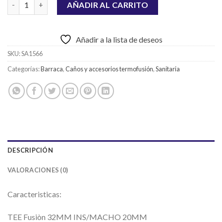
TEE TERMOFUSIÓN DE 32MM CON INSERTO MACHO DE 20MM c
AÑADIR AL CARRITO
Añadir a la lista de deseos
SKU:
SA1566
Categorías:
Barraca
,
Caños y accesorios termofusión
,
Sanitaria
DESCRIPCIÓN
VALORACIONES (0)
Caracteristicas:
TEE
Fusiòn
32MM INS/MACHO 20MM