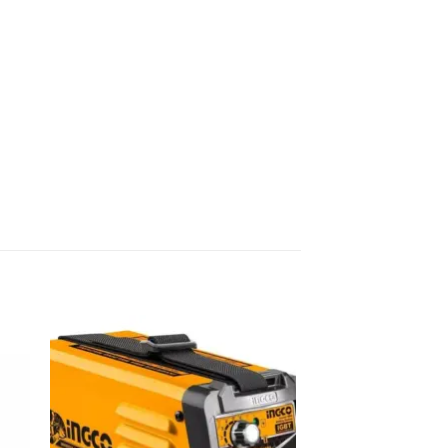
dir
Añadir
a
a la
 de
lista de
eos
deseos