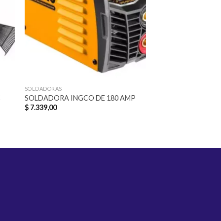
SOLDADORAS
MANUALES
2
Hacha Chica Truper
SOLDADORA INGCO DE 180 AMP
Madera Ergonómico 
$
7.339,00
Acero y Carbono
$
871,00