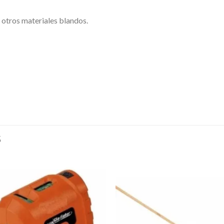
 otros materiales blandos.
S
Añadir
Aña
a la
a l
lista de
lista
deseos
des