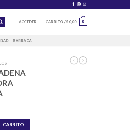
0
ACCEDER
CARRITO /
$
0,00
IDAD
BARRACA
COS
CADENA
ORA
A
 AMOLADORA 115MM KAMASA cantidad
L CARRITO