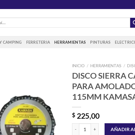
 Y CAMPING
FERRETERIA
HERRAMIENTAS
PINTURAS
ELECTRIC
INICIO
/
HERRAMIENTAS
/
DIS
DISCO SIERRA 
PARA AMOLAD
Añadir
115MM KAMAS
a la
lista de
deseos
225,00
$
DISCO SIERRA CADENA PARA
AÑADIR A