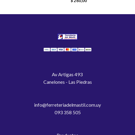
$
260,00
Av Artigas 493
Canelones - Las Piedras
info@ferreteriadelmastil.com.uy
093 358 505