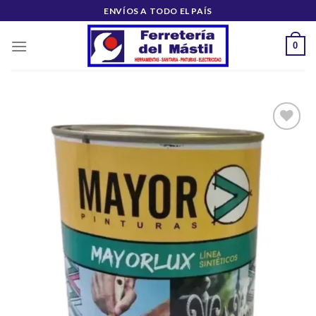
Saltar
ENVÍOS A TODO EL PAÍS
al
contenido
0
Añadir
a la
lista de
deseos