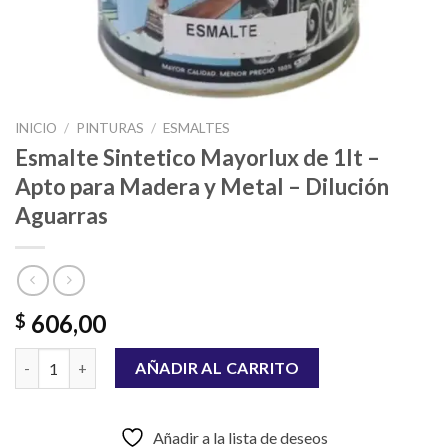
INICIO
/
PINTURAS
/
ESMALTES
Esmalte Sintetico Mayorlux de 1lt –
Apto para Madera y Metal – Dilución
Aguarras
606,00
$
Esmalte Sintetico Mayorlux de 1lt - Apto para Madera y Metal -
AÑADIR AL CARRITO
Añadir a la lista de deseos