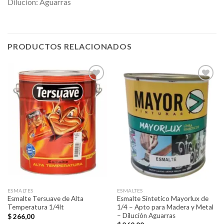
Dilucion: Aguarras
PRODUCTOS RELACIONADOS
Añadir
Añadir
a la
a la
lista de
lista de
deseos
deseos
ESMALTES
ESMALTES
Esmalte Tersuave de Alta
Esmalte Sintetico Mayorlux de
Temperatura 1/4lt
1/4 – Apto para Madera y Metal
– Dilución Aguarras
$
266,00