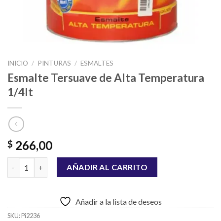
INICIO
/
PINTURAS
/
ESMALTES
Esmalte Tersuave de Alta Temperatura
1/4lt
266,00
$
Esmalte Tersuave de Alta Temperatura 1/4lt cantidad
AÑADIR AL CARRITO
Añadir a la lista de deseos
SKU:
Pi2236