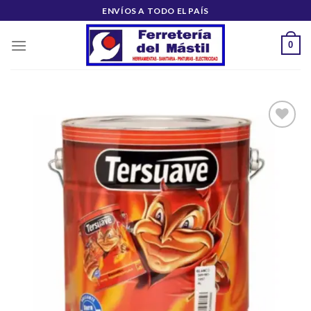
Saltar
ENVÍOS A TODO EL PAÍS
al
contenido
0
Añadir
a la
lista de
deseos