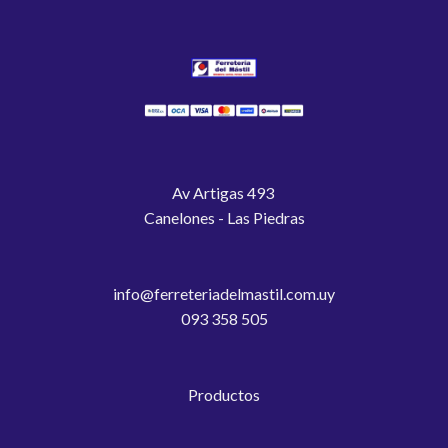
Av Artigas 493
Canelones - Las Piedras
info@ferreteriadelmastil.com.uy
093 358 505
Productos