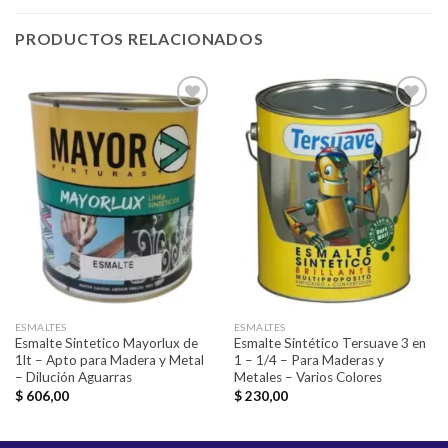
PRODUCTOS RELACIONADOS
Añadir
Añadir
a la
a la
lista de
lista de
deseos
deseos
ESMALTES
ESMALTES
Esmalte Sintetico Mayorlux de
Esmalte Sintético Tersuave 3 en
1lt – Apto para Madera y Metal
1 – 1/4 – Para Maderas y
– Dilución Aguarras
Metales – Varios Colores
$
606,00
$
230,00