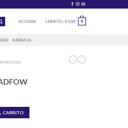
0
ACCEDER
CARRITO /
$
0,00
IDAD
BARRACA
MPRESORES
WADFOW
WADFOW cantidad
L CARRITO