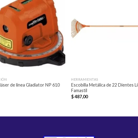
Añadir
Aña
a la
a l
lista de
lista
deseos
des
CIÓN
HERRAMIENTAS
 láser de línea Gladiator NP 610
Escobilla Metálica de 22 Dientes L
Famastil
$
487,00