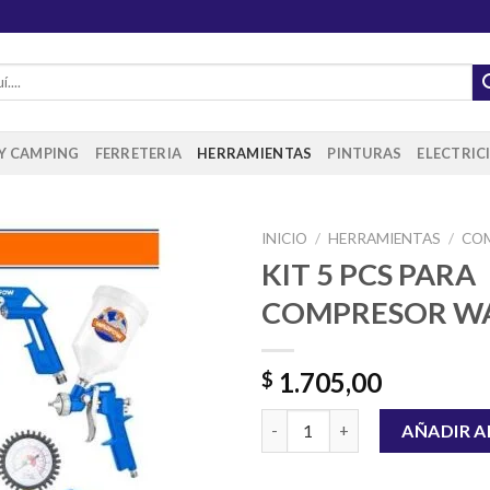
 Y CAMPING
FERRETERIA
HERRAMIENTAS
PINTURAS
ELECTRIC
INICIO
/
HERRAMIENTAS
/
CO
KIT 5 PCS PARA
COMPRESOR 
Añadir
a la
lista de
1.705,00
$
deseos
KIT 5 PCS PARA COMPRESOR 
AÑADIR A