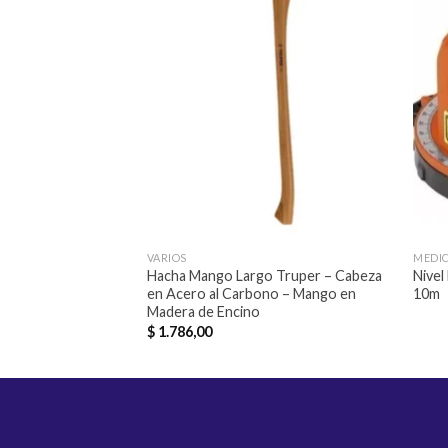
Añadir
a la
lista de
deseos
VARIOS
MEDI
Hacha Mango Largo Truper – Cabeza
Nivel
en Acero al Carbono – Mango en
10m
Madera de Encino
$
1.786,00