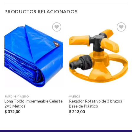
PRODUCTOS RELACIONADOS
Añadir
Añadir
a la
a la
lista de
lista de
deseos
deseos
JARDÍN Y AGRO
VARIOS
Lona Toldo Impermeable Celeste
Regador Rotativo de 3 brazos –
2×3 Metros
Base de Plástico
$
372,00
$
213,00