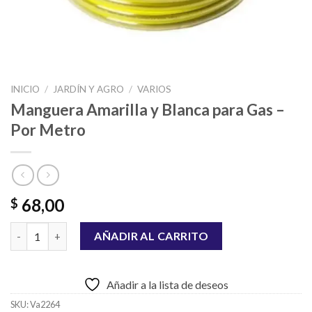
INICIO
/
JARDÍN Y AGRO
/
VARIOS
Manguera Amarilla y Blanca para Gas –
Por Metro
68,00
$
Manguera Amarilla y Blanca para Gas - Por Metro cantidad
AÑADIR AL CARRITO
Añadir a la lista de deseos
SKU:
Va2264