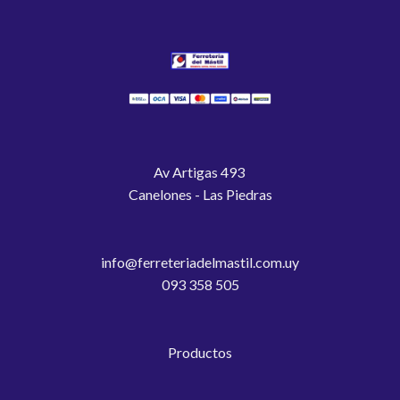
Av Artigas 493
Canelones - Las Piedras
info@ferreteriadelmastil.com.uy
093 358 505
Productos