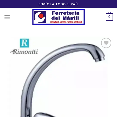
Saltar
ENVÍOS A TODO EL PAÍS
al
contenido
0
Añadir
a la
lista de
deseos