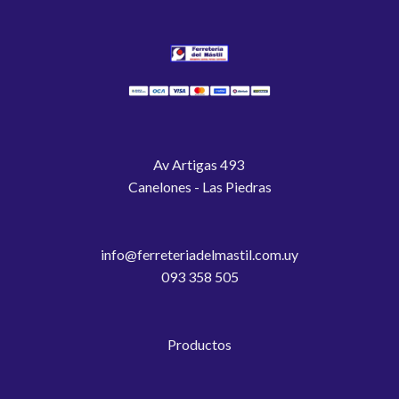
Av Artigas 493
Canelones - Las Piedras
info@ferreteriadelmastil.com.uy
093 358 505
Productos