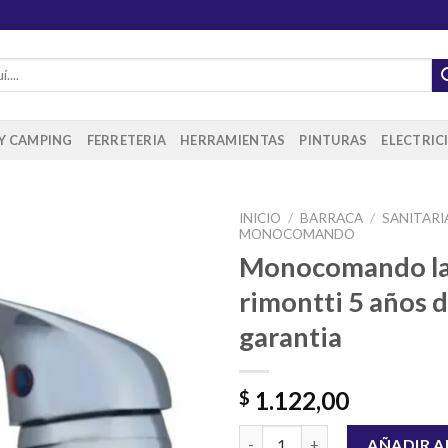
 Y CAMPING
FERRETERIA
HERRAMIENTAS
PINTURAS
ELECTRIC
INICIO
/
BARRACA
/
SANITARI
MONOCOMANDO
Monocomando la
rimontti 5 años 
Añadir
a la
garantia
lista de
deseos
1.122,00
$
Monocomando lavatorio rimont
AÑADIR A