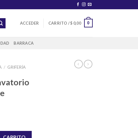
0
ACCEDER
CARRITO /
$
0,00
IDAD
BARRACA
A
/
GRIFERÍA
vatorio
de
ti 5 años de garantia cantidad
L CARRITO