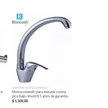
dir
Añadir
a
a la
 de
lista de
eos
deseos
GRIFERÍA MONOCOMANDO
GRIFERÍA MONOCOMA
co
Monocomando para mesada cocina
Monocomando de du
pico bajo rimontti 5 años de garantia
transferencia y acce
garantia
$
1.503,00
$
1.356,00