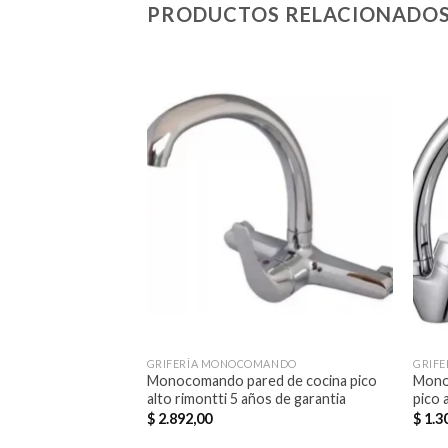
PRODUCTOS RELACIONADO
Añadir
a la
lista de
deseos
GRIFERÍA MONOCOMANDO
GRIF
Monocomando pared de cocina pico
Mono
alto rimontti 5 años de garantia
pico 
$
2.892,00
$
1.3