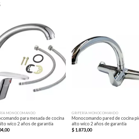
S
Añadir
Aña
a la
a l
lista de
lista
deseos
des
ERÍA MONOCOMANDO
GRIFERÍA MONOCOMANDO
comando para mesada de cocina
Monocomando pared de cocina pi
alto wico 2 años de garantia
alto wico 2 años de garantia
04,00
$
1.873,00