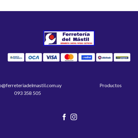
o@ferreteriadelmastil.com.uy
Productos
093 358 505