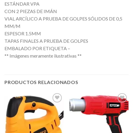
ESTÁNDAR VPA
CON 2 PIEZAS DE IMÁN
VIAL ARCÍLICO A PRUEBA DE GOLPES SÓLIDOS DE 0,5
MM/M
ESPESOR 1.5MM
TAPAS FINALES A PRUEBA DE GOLPES
EMBALADO POR ETIQUETA –
** Imágenes meramente ilustrativas **
PRODUCTOS RELACIONADOS
Añadir
Añadir
a la
a la
lista de
lista de
deseos
deseos