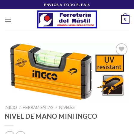
Saltar
ENVÍOS A TODO EL PAÍS
al
contenido
0
Añadir
a la
lista de
deseos
INICIO
/
HERRAMIENTAS
/
NIVELES
NIVEL DE MANO MINI INGCO