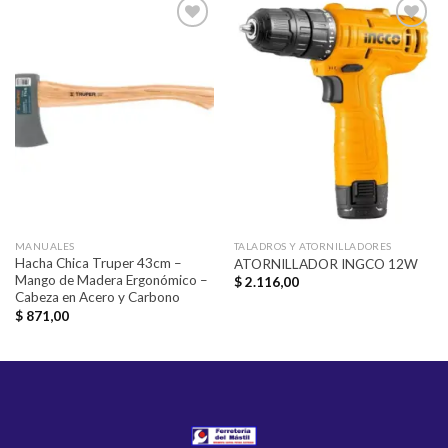
Añadir
Añadir
a la
a la
lista de
lista de
deseos
deseos
MANUALES
TALADROS Y ATORNILLADORES
Hacha Chica Truper 43cm –
ATORNILLADOR INGCO 12W
Mango de Madera Ergonómico –
$
2.116,00
Cabeza en Acero y Carbono
$
871,00