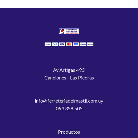
Av Artigas 493
Canelones - Las Piedras
info@ferreteriadelmastil.com.uy
093 358 505
Productos