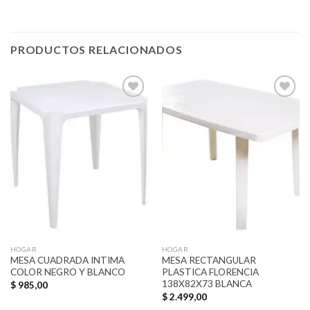
PRODUCTOS RELACIONADOS
Añadir
Añadir
a la
a la
lista de
lista de
deseos
deseos
HOGAR
HOGAR
MESA CUADRADA INTIMA
MESA RECTANGULAR
COLOR NEGRO Y BLANCO
PLASTICA FLORENCIA
138X82X73 BLANCA
$
985,00
$
2.499,00