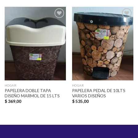
Añadir
Añadir
a la
a la
lista de
lista de
deseos
deseos
HOGAR
HOGAR
PAPELERA DOBLE TAPA
PAPELERA PEDAL DE 10LTS
DISEÑO MARMOL DE 15 LTS
VARIOS DISEÑOS
$
369,00
$
535,00