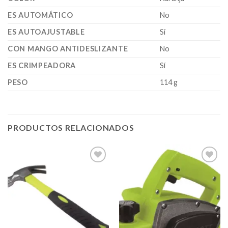
ES AUTOMÁTICO
No
ES AUTOAJUSTABLE
Sí
CON MANGO ANTIDESLIZANTE
No
ES CRIMPEADORA
Sí
PESO
114 g
PRODUCTOS RELACIONADOS
Añadir
Añadir
a la
a la
lista de
lista de
deseos
deseos