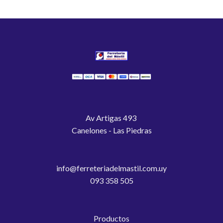
Av Artigas 493
Canelones - Las Piedras
info@ferreteriadelmastil.com.uy
093 358 505
Productos