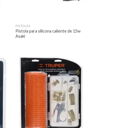
PISTOLAS
Pistola para silicona caliente de 15w
Asaki
dir
Añadir
la
a la
a de
lista de
eos
deseos