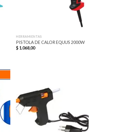
HERRAMIENTAS
PISTOLA DE CALOR EQUUS 2000W
$
1.068,00
dir
Añadir
la
a la
a de
lista de
eos
deseos