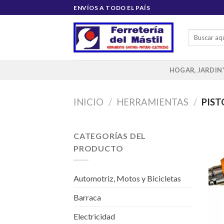
Saltar
ENVÍOS A TODO EL PAÍS
al
contenido
Buscar
por:
HOGAR, JARDIN
INICIO
/
HERRAMIENTAS
/
PIST
CATEGORÍAS DEL
PRODUCTO
Automotriz, Motos y Bicicletas
Barraca
Electricidad