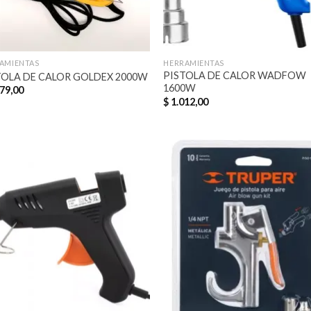
AMIENTAS
HERRAMIENTAS
PISTOLA DE CALOR WADFOW
TOLA DE CALOR GOLDEX 2000W
1600W
79,00
$
1.012,00
Añadir
Aña
a la
a 
lista de
list
deseos
des