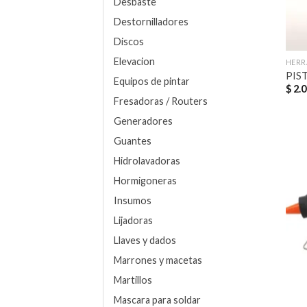
Desbaste
Destornilladores
Discos
Elevacion
HERR
PIS
Equipos de pintar
$
2.0
Fresadoras / Routers
Generadores
Guantes
Hidrolavadoras
Hormigoneras
Insumos
Lijadoras
Llaves y dados
Marrones y macetas
Martillos
Mascara para soldar