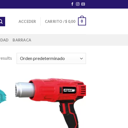
0
ACCEDER
CARRITO /
$
0,00
IDAD
BARRACA
results
dir
Añadir
la
a la
a de
lista de
eos
deseos