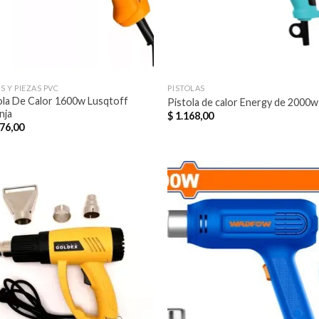
S Y PIEZAS PVC
PISTOLAS
ola De Calor 1600w Lusqtoff
Pistola de calor Energy de 2000w
nja
$
1.168,00
76,00
Añadir
Aña
a la
a 
lista de
list
deseos
des