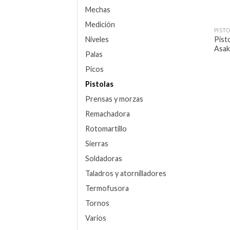
Mechas
Medición
PIST
Pisto
Niveles
Asak
Palas
Picos
Pistolas
Prensas y morzas
Remachadora
Rotomartillo
Sierras
Soldadoras
Taladros y atornilladores
Termofusora
Tornos
Varios