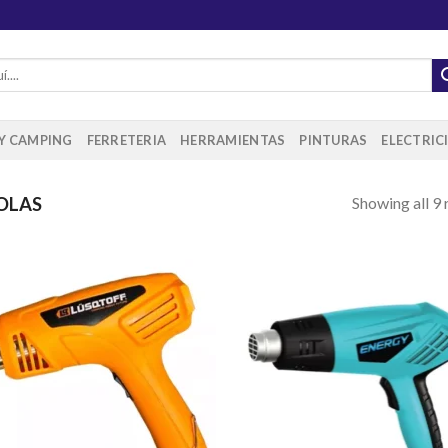
 Y CAMPING
FERRETERIA
HERRAMIENTAS
PINTURAS
ELECTRIC
Showing all 9 
OLAS
Añadir
Aña
a la
a 
lista de
list
deseos
des