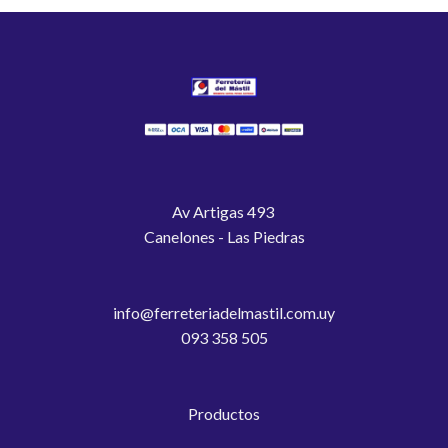
Av Artigas 493
Canelones - Las Piedras
info@ferreteriadelmastil.com.uy
093 358 505
Productos