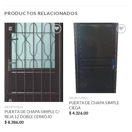
PRODUCTOS RELACIONADOS
Añadir
Añadir
a la
a la
lista de
lista de
deseos
deseos
ABERTURAS
PUERTA DE CHAPA SIMPLE
ABERTURAS
CIEGA
PUERTA DE CHAPA SIMPLE C/
$
4.326,00
REJA 12 DOBLE CERROJO
$
8.386,00