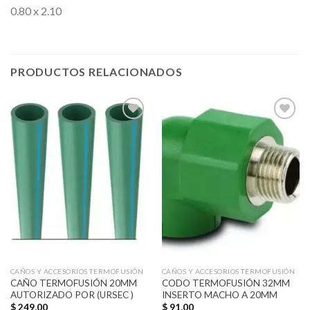
0.80 x 2.10
PRODUCTOS RELACIONADOS
Añadir
Añadir
a la
a la
lista de
lista de
deseos
deseos
CAÑOS Y ACCESORIOS TERMOFUSIÓN
CAÑOS Y ACCESORIOS TERMOFUSIÓN
CAÑO TERMOFUSIÓN 20MM
CODO TERMOFUSIÓN 32MM
AUTORIZADO POR (URSEC )
INSERTO MACHO A 20MM
$
249,00
$
91,00