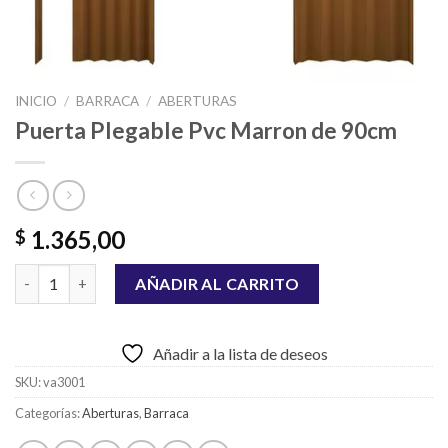
INICIO
/
BARRACA
/
ABERTURAS
Puerta Plegable Pvc Marron de 90cm
1.365,00
$
Puerta Plegable Pvc Marron de 90cm cantidad
AÑADIR AL CARRITO
Añadir a la lista de deseos
SKU:
va3001
Categorías:
Aberturas
,
Barraca