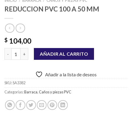
INICIO
/
BARRACA
/
CAÑOS Y PIEZAS PVC
REDUCCION PVC 100 A 50 MM
104,00
$
REDUCCION PVC 100 A 50 MM cantidad
AÑADIR AL CARRITO
Añadir a la lista de deseos
SKU:
SA3382
Categorías:
Barraca
,
Caños y piezas PVC