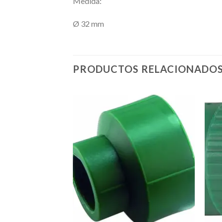
Medida:
Ø 32 mm
PRODUCTOS RELACIONADO
Añadir
a la
lista de
deseos