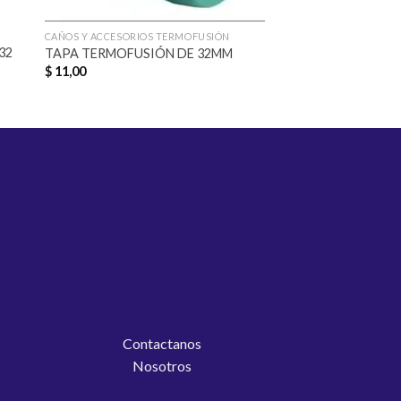
CAÑOS Y ACCESORIOS TERMOFUSIÓN
CAÑOS Y ACCESORIOS 
32
DESVIO CORTO T
TAPA TERMOFUSIÓN DE 32MM
20MM
$
11,00
$
28,00
Contactanos
Nosotros