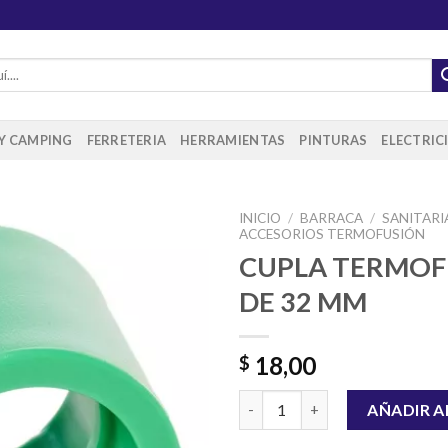
 Y CAMPING
FERRETERIA
HERRAMIENTAS
PINTURAS
ELECTRIC
INICIO
/
BARRACA
/
SANITARI
ACCESORIOS TERMOFUSIÓN
CUPLA TERMOF
DE 32 MM
Añadir
a la
lista de
deseos
18,00
$
CUPLA TERMOFUSIÓN DE 32 M
AÑADIR A