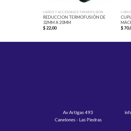
CAÑOS Y ACCESORIOS TERMOFUSIÓN
CAÑOS
REDUCCION TERMOFUSIÓN DE
CUPL
32MM A 20MM
MAC
$
22,00
$
70,
Av Artigas 493
inf
Canelones - Las Piedras