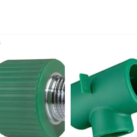
S
Añadir
Aña
a la
a l
lista de
lista
deseos
des