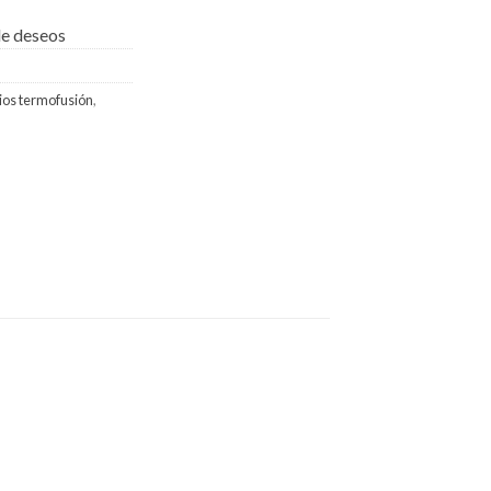
 de deseos
ios termofusión
,