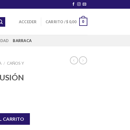
0
ACCEDER
CARRITO /
$
0,00
IDAD
BARRACA
A
/
CAÑOS Y
USIÓN
M cantidad
L CARRITO