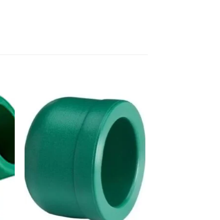
dir
Añadir
a
a la
 de
lista de
eos
deseos