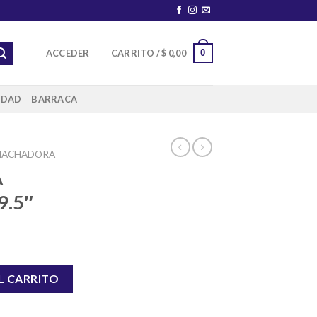
0
ACCEDER
CARRITO /
$
0,00
IDAD
BARRACA
MACHADORA
A
9.5″
9.5" cantidad
L CARRITO