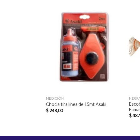
Añadir
a la
lista de
deseos
MEDICIÓN
HERR
Escob
Chocla tira línea de 15mt Asaki
Famas
$
248,00
$
487