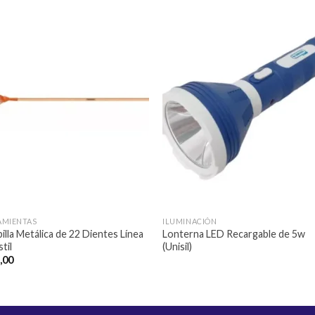
Añadir
Aña
a la
a l
lista de
lista
deseos
des
AMIENTAS
ILUMINACIÓN
illa Metálica de 22 Dientes Línea
Lonterna LED Recargable de 5w
til
(Unisil)
,00