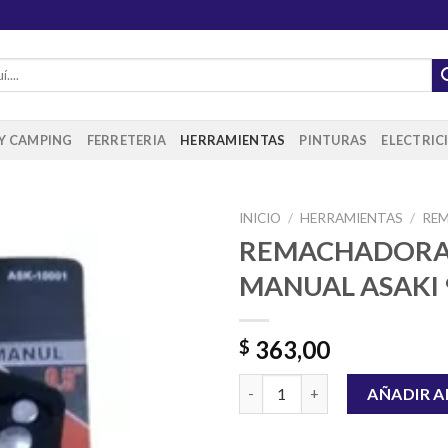
 Y CAMPING
FERRETERIA
HERRAMIENTAS
PINTURAS
ELECTRIC
INICIO
/
HERRAMIENTAS
/
RE
REMACHADOR
MANUAL ASAKI 
Añadir
a la
lista de
363,00
$
deseos
REMACHADORA MANUAL ASAKI 
AÑADIR A