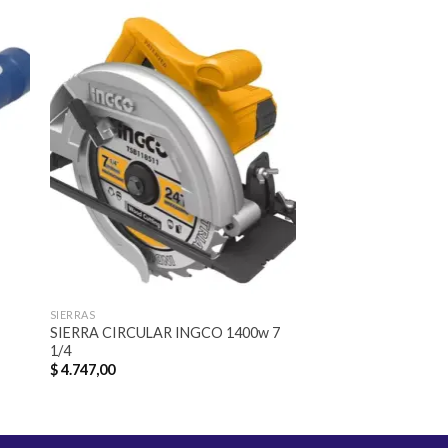
dir
Añadir
a
a la
 de
lista de
eos
deseos
SIERRAS
CALADORAS
SIERRA CIRCULAR INGCO 1400w 7
CALADORA INGCO
1/4
$
4.115,00
$
4.747,00