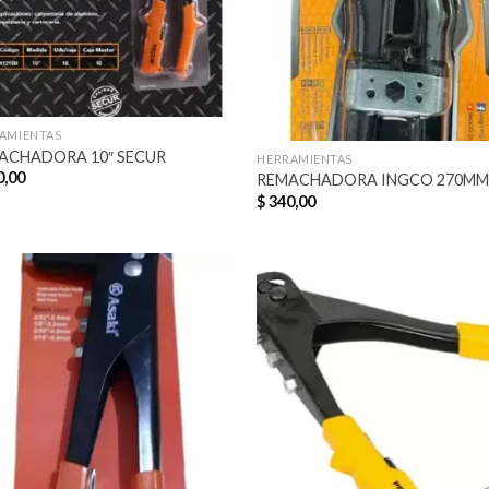
AMIENTAS
ACHADORA 10″ SECUR
HERRAMIENTAS
,00
REMACHADORA INGCO 270M
$
340,00
Añadir
Aña
a la
a 
lista de
list
deseos
des