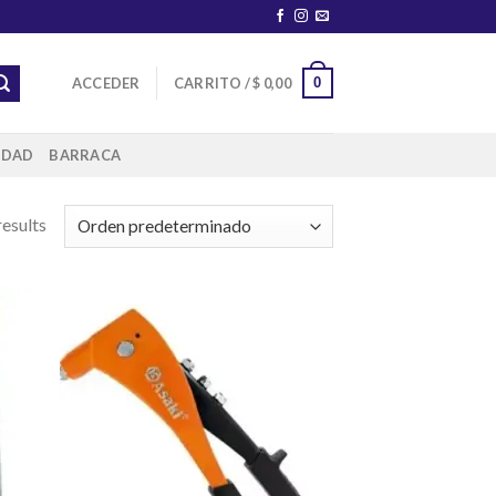
0
ACCEDER
CARRITO /
$
0,00
IDAD
BARRACA
results
dir
Añadir
la
a la
a de
lista de
eos
deseos