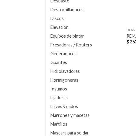
Desbaste
Destornilladores
Discos
Elevacion
HERR
REM
Equipos de pintar
$
363
Fresadoras / Routers
Generadores
Guantes
Hidrolavadoras
Hormigoneras
Insumos
Lijadoras
Llaves y dados
Marrones y macetas
Martillos
Mascara para soldar