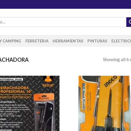
 Y CAMPING
FERRETERIA
HERRAMIENTAS
PINTURAS
ELECTRIC
Showing all 6 
ACHADORA
Añadir
Aña
a la
a 
lista de
list
deseos
des