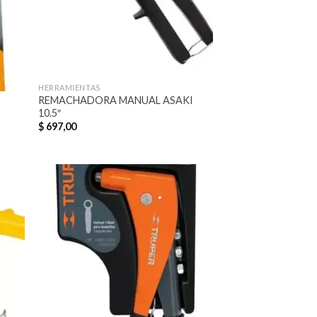
HERRAMIENTAS
REMACHADORA MANUAL ASAKI
10.5″
M
$
697,00
dir
Añadir
la
a la
a de
lista de
eos
deseos